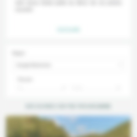
sans aucun doute partie du décor de vos photos
souvenir.
Lire la suite
Région
Voyage Maramures
Trier par :
Prix
Durée
DÉCOUVREZ NOTRE PROGRAMME