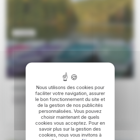
ROUMANIE
14 JOURS / 13 NUITS
Autotour 14 jours : les trésors de
Roumanie
840€
DÉCOUVRIR
À partir de
Nous utilisons des cookies pour
Les étapes de ce voyage
faciliter votre navigation, assurer
Cluj-Napoca - Viseu de sus - Voronet - Brasov -
le bon fonctionnement du site et
Sighisoara - Saliste - Alba Iulia - Cluj-Napoca
de la gestion de nos publicités
personnalisées. Vous pouvez
choisir maintenant de quels
cookies vous acceptez. Pour en
savoir plus sur la gestion des
cookies, nous vous invitons à