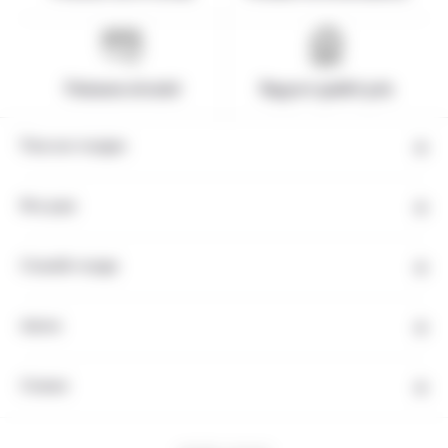
Paiement sécurisé
Rapport qualité-prix
Tous nos voyages
Nos pays
Conseils voyage
Autres
Contact