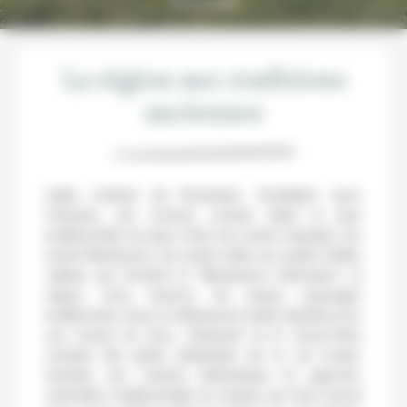
Roumanie
La région aux traditions
anciennes
Cette contrée de Roumanie, frontalière avec
l’Ukraine, est connue comme étant la plus
traditionnelle du pays. Entre les monts Carpates, les
monts Maramures, les monts Gutâi, les quatre belles
vallées qui forment le “Maramures historique”, la
région vous réserve de beaux paysages
traditionnels. Aussi, le Maramures étant réputée pour
son travail du bois, l’artisanat et le savoir-faire
roumain fait partie intégrante de la vie locale.
Gardant son charme authentique et agricole,
charrettes traditionnelles et meules de foins feront